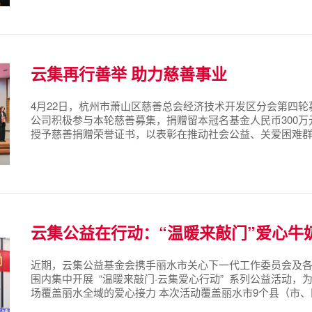
建局、信息港管理局等部门当场逐一回应，针对项目推进中的难
云集再行善举 助力慈善事业
4月22日，杭州市萧山区慈善总会经济技术开发区分会第四
公司积极参与本轮慈善募集，捐赠留本冠名基金人民币300万
授予慈善捐赠荣誉证书，以表彰在推动社会公益、关爱困难
业的真挚感谢。 以善行回馈社会，用责任点亮希望。云集将
未来。
云集公益在行动：“温暖来敲门”爱心牛
近期，云集公益基金会携手丽水市关心下一代工作委员会及
围内集中开展 “温暖来敲门·云集爱心行动” 系列公益活动
场覆盖丽水全域的爱心接力 本次活动覆盖丽水市9个县（市、区
约50万元 。这份满载着云集人深情厚谊的礼物，精准送达