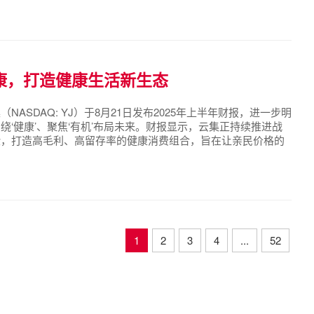
康，打造健康生活新生态
SDAQ: YJ）于8月21日发布2025年上半年财报，进一步明
‘健康’、聚焦‘有机’布局未来。财报显示，云集正持续推进战
验，打造高毛利、高留存率的健康消费组合，旨在让亲民价格的
家庭健康新十年 “伟大的企业，都在解决社会的问题。”正如云
1
2
3
4
...
52