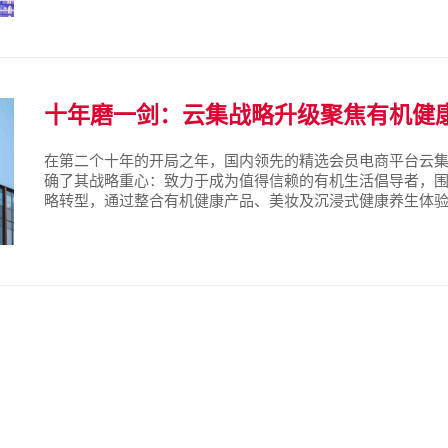
会责任，让这个冬天格外温...
十年磨一剑：云集战略升级聚焦有机健
在第二个十年的开局之年，国内领先的精选会员电商平台云集（NA
确了其战略重心：致力于成为值得信赖的有机生活倡导者，围绕
略转型，通过整合有机健康产品、美妆及沉浸式健康养生体
有机健康产品惠及更多家庭。 战略方向：聚焦天然有机，赋能
集在十...