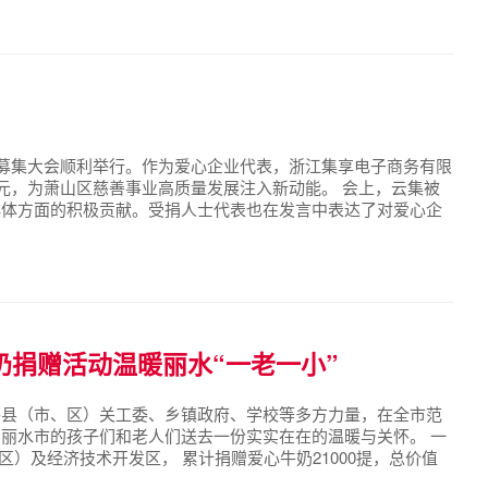
点堵点共同研究解决方案和服务措施，真正做到...
轮募集大会顺利举行。作为爱心企业代表，浙江集享电子商务有限
元，为萧山区慈善事业高质量发展注入新动能。 会上，云集被
群体方面的积极贡献。受捐人士代表也在发言中表达了对爱心企
继续秉持“为爱的人做更多”的初心，与社会各界携手，共创美好
奶捐赠活动温暖丽水“一老一小”
各县（市、区）关工委、乡镇政府、学校等多方力量，在全市范
，为丽水市的孩子们和老人们送去一份实实在在的温暖与关怀。 一
）及经济技术开发区， 累计捐赠爱心牛奶21000提，总价值
众多中小学生、特殊儿童及困难老人手中，以实际行动践行企业社