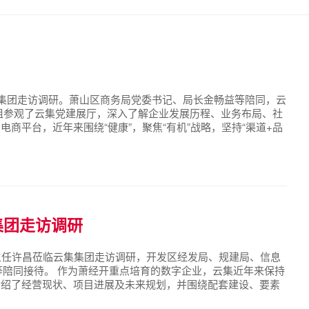
集集团走访调研。萧山区商务局党委书记、局长金畅益等陪同，云
组参观了云集党建展厅，深入了解企业发展历程、业务布局、社
商平台，近年来围绕“健康”，聚焦“有机”战略，坚持“渠道+品
入日常经营，持续探索数字党建新模式，积极发挥党建引领作
集团走访调研
主任许昌莅临云集集团走访调研，开发区经发局、规建局、信息
等陪同接待。 作为萧经开重点培育的数字企业，云集近年来保持
介绍了经营现状、项目进展及未来规划，并围绕配套建设、要素
鼓励企业畅所欲言。 让企业倍感温暖的是，开发区经发局、规