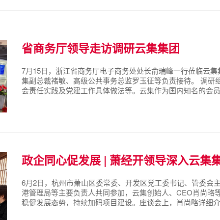
省商务厅领导走访调研云集集团
7月15日，浙江省商务厅电子商务处处长俞瑞峰一行莅临云
集副总裁褚敏、高级公共事务总监罗玉征等负责接待。 调研
会责任实践及党建工作具体做法等。云集作为国内知名的会员电
牌”双轮驱动，持续提升平台核心竞争力。企业同时将党建融
用，党建案例多次获得...
政企同心促发展 | 萧经开领导深入云集
6月2日，杭州市萧山区委常委、开发区党工委书记、管委会
港管理局等主要负责人共同参加，云集创始人、CEO肖尚略
稳健发展态势，持续加码项目建设。座谈会上，肖尚略详细
保障等提出了具体诉求。许昌书记认真倾听，不时询问细节，