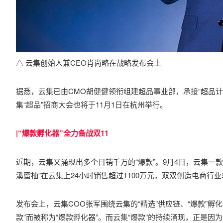
△ 云集创始人兼CEO肖尚略在战略发布会上
据悉，云集已由CMO胡健健领衔组建超品事业部，承接“超品
集“超品”招商大会也将于11月1日在杭州举行。
|“爆款孵化器”全力备战双11
近期，云集又涌现出多个日销千万的“爆款”。9月4日，云集一款大
溪蜜柚”在云集上24小时销售超过1100万元，双双创造电商行
发布会上，云集COO张军围绕云集的“精选”供应链、“爆款”
款”而被称为“爆款孵化器”。而云集“爆款”的持续涌现，正是因为