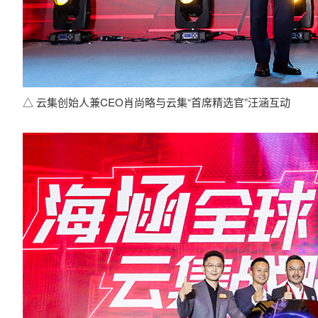
△ 云集创始人兼CEO肖尚略与云集“首席精选官”汪涵互动