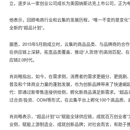
立，逐步从一家创业公司成长为美国纳斯达克上市公司，正为
他表示，回顾电商行业和云集的发展历程，“唯一不变的是变化
全新的“超品计划”。
据悉，2015年5月刚成立时，云集的商品品类、与品牌商的合
在供应链上深耕，拓宽品类覆盖、推动“人货场”的高效匹配、
应链2.0时代。
肖尚略指出，如今，在需求侧，消费者的需求更细分、更挑剔
普及和个体商业力量的蓬勃发展，也为创新品牌带来了快速崛起
代：即通过新零售连接供给侧，孵化新商品满足新需求。“超品计
过合资/投资、ODM等形式，在云集平台上孵化100个高品质
肖尚略表示，“超品计划”以“赋能全球供应链，成就百万创业者
业侧，赋能上游制造业、成就创新品牌；对社会而言，有助于